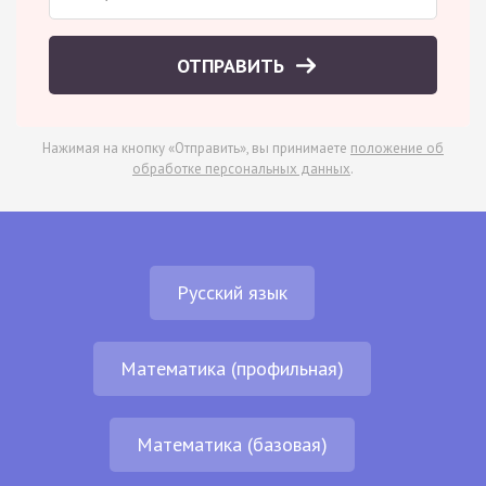
ОТПРАВИТЬ
Нажимая на кнопку «Отправить», вы принимаете
положение об
обработке персональных данных
.
Русский язык
Математика (профильная)
Математика (базовая)