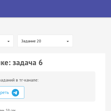
Задание 20
ке: задача 6
аданий в тг-канале:
треть
ин. 59 сек.