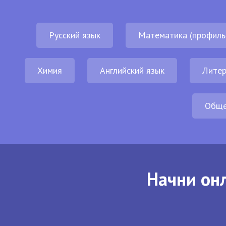
Русский язык
Математика (профиль
Химия
Английский язык
Литер
Обще
Начни онл