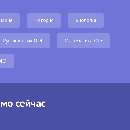
нание
История
Биология
Русский язык ОГЭ
Математика ОГЭ
ОГЭ
ямо сейчас