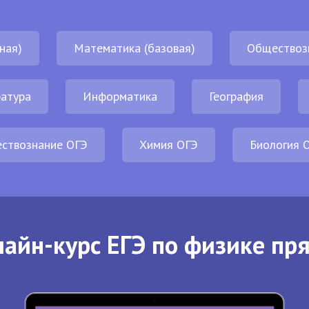
ная)
Математика (базовая)
Обществоз
атура
Информатика
География
ствознание ОГЭ
Химия ОГЭ
Биология 
айн-курс ЕГЭ по физике пр