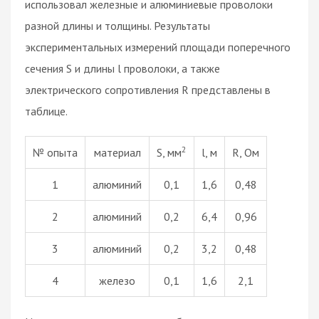
использовал железные и алюминиевые проволоки
разной длины и толщины. Результаты
экспериментальных измерений площади поперечного
сечения S и длины l проволоки, а также
электрического сопротивления R представлены в
таблице.
2
№ опыта
материал
S, мм
l, м
R, Ом
1
алюминий
0,1
1,6
0,48
2
алюминий
0,2
6,4
0,96
3
алюминий
0,2
3,2
0,48
4
железо
0,1
1,6
2,1