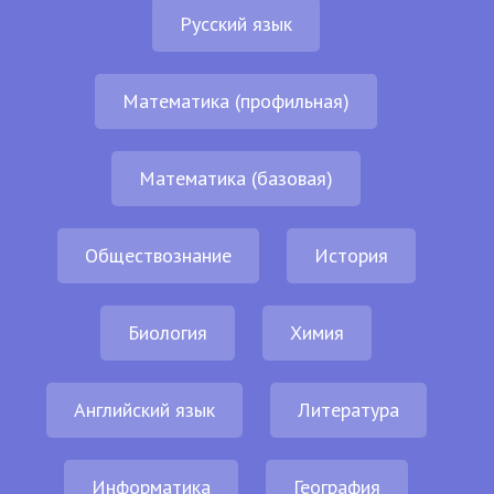
Русский язык
Математика (профильная)
Математика (базовая)
Обществознание
История
Биология
Химия
Английский язык
Литература
Информатика
География