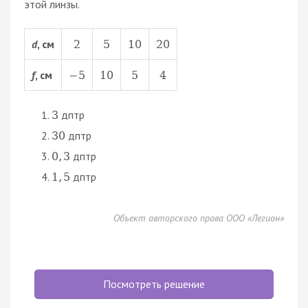
этой линзы.
d
, см
2
5
10
20
f
, см
−
5
10
5
4
дптр
3
дптр
30
дптр
0
,
3
дптр
1
,
5
Объект авторского права ООО «Легион»
Посмотреть решение