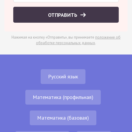
ОТПРАВИТЬ
Нажимая на кнопку «Отправить», вы принимаете
положение об
обработке персональных данных
.
Русский язык
Математика (профильная)
Математика (базовая)