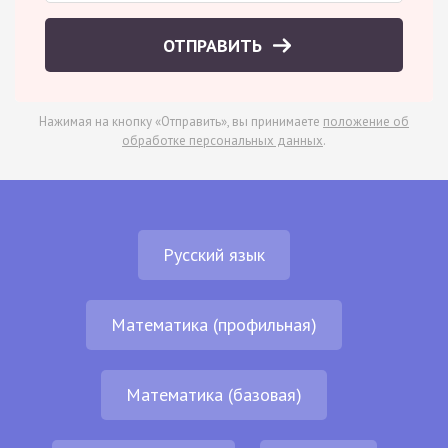
ОТПРАВИТЬ
Нажимая на кнопку «Отправить», вы принимаете
положение об
обработке персональных данных
.
Русский язык
Математика (профильная)
Математика (базовая)