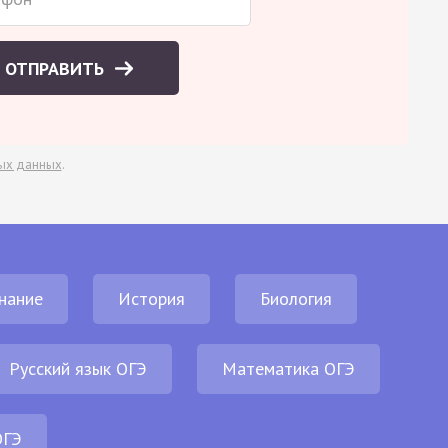
ОТПРАВИТЬ
ых данных
.
нание
История
Биология
Русский язык ОГЭ
Математика ОГЭ
ОГЭ