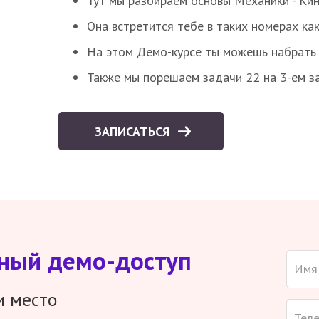
Тут мы разбираем основы Механики - Ки
Она встретится тебе в таких номерах как
На этом Демо-курсе ты можешь набрать 5
Также мы порешаем задачи 22 на 3-ем за
ЗАПИСАТЬСЯ
тный демо-доступ
и место