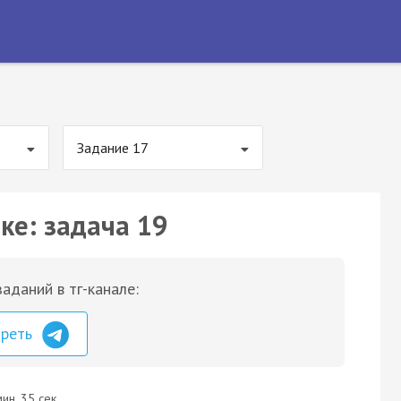
Задание 17
ке: задача 19
аданий в тг-канале:
треть
ин. 35 сек.