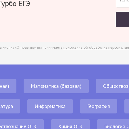
Турбо ЕГЭ
а кнопку «Отправить», вы принимаете
положение об обработке персональн
ная)
Математика (базовая)
Обществоз
атура
Информатика
География
ствознание ОГЭ
Химия ОГЭ
Биология 