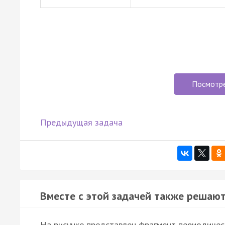
Посмотр
Предыдущая задача
Вместе с этой задачей также решают
На рисунке представлен фрагмент периодичес