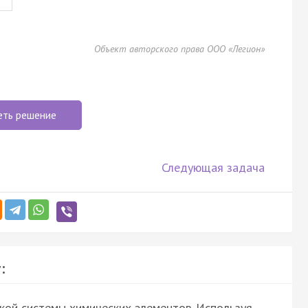
Объект авторского права ООО «Легион»
еть решение
Следующая задача
:
кой системы химических элементов. Используя