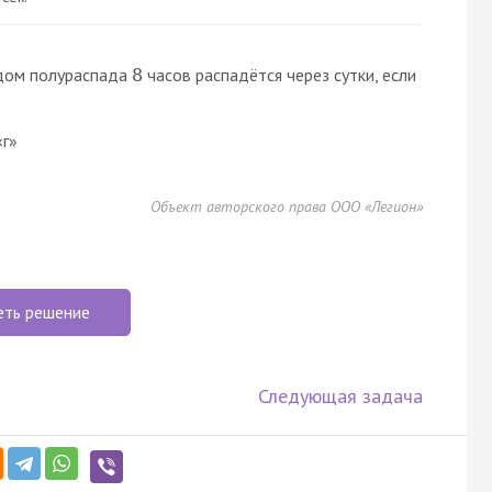
одом полураспада
часов распадётся через сутки, если
8
«г»
Объект авторского права ООО «Легион»
еть решение
Следующая задача