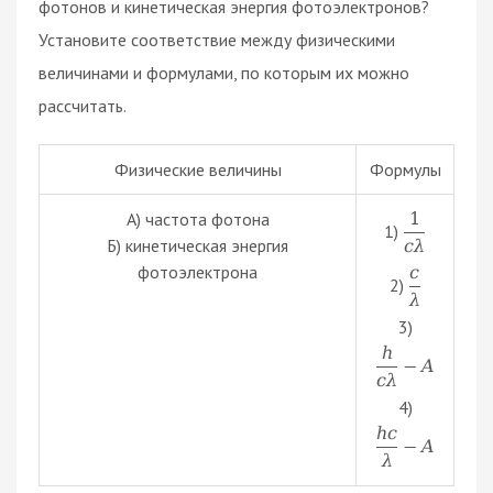
фотонов и кинетическая энергия фотоэлектронов?
Установите соответствие между физическими
величинами и формулами, по которым их можно
рассчитать.
Физические величины
Формулы
А) частота фотона
1
1)
Б) кинетическая энергия
c
λ
фотоэлектрона
c
2)
λ
3)
h
−
A
c
λ
4)
h
c
−
A
λ