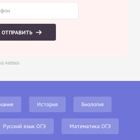
ОТПРАВИТЬ
ых данных
.
нание
История
Биология
Русский язык ОГЭ
Математика ОГЭ