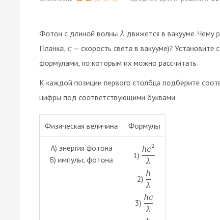
Фотон с длиной волны
движется в вакууме. Чему р
λ
Планка,
— скорость света в вакууме)? Установите
c
формулами, по которым их можно рассчитать.
К каждой позиции первого столбца подберите соо
цифры под соответствующими буквами.
Физическая величина
Формулы
2
А) энергия фотона
h
c
1)
Б) импульс фотона
λ
h
2)
λ
h
c
3)
λ