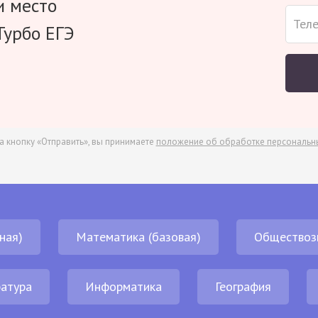
и место
Турбо ЕГЭ
а кнопку «Отправить», вы принимаете
положение об обработке персональн
ная)
Математика (базовая)
Обществоз
атура
Информатика
География