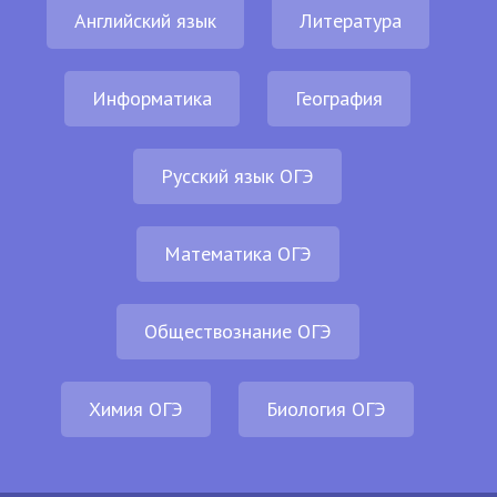
Английский язык
Литература
Информатика
География
Русский язык ОГЭ
Математика ОГЭ
Обществознание ОГЭ
Химия ОГЭ
Биология ОГЭ