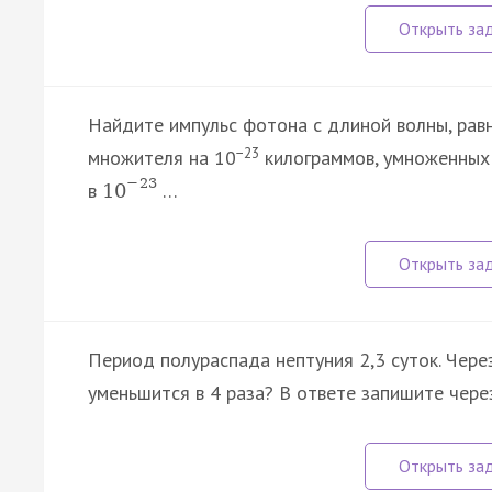
Найдите импульс фотона с длиной волны, равн
−23
множителя на 10
килограммов, умноженных н
−
23
в
…
10
Период полураспада нептуния 2,3 суток. Чер
уменьшится в 4 раза? В ответе запишите через