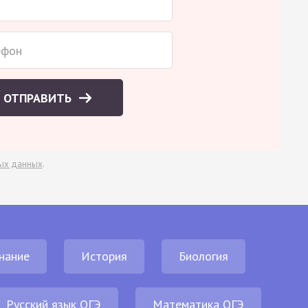
ОТПРАВИТЬ
ых данных
.
нание
История
Биология
Русский язык ОГЭ
Математика ОГЭ