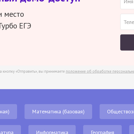
и место
Турбо ЕГЭ
а кнопку «Отправить», вы принимаете
положение об обработке персональн
ная)
Математика (базовая)
Обществоз
атура
Информатика
География