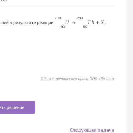
238
234
кшей в результате реакции
.
U
→
T
h
+
X
92
90
Объект авторского права ООО «Легион»
еть решение
Следующая задача