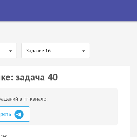
Задание 16
ке: задача 40
аданий в тг-канале:
треть
 сек.