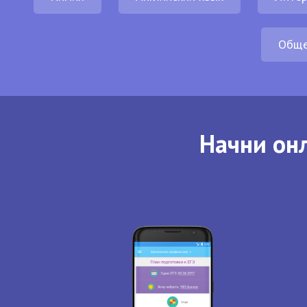
Обще
Начни онл