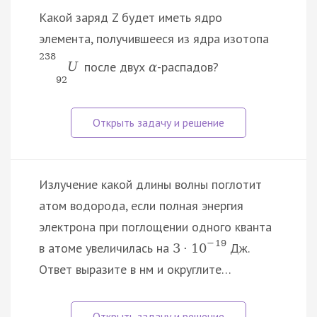
Какой заряд Z будет иметь ядро
элемента, получившееся из ядра изотопа
238
после двух
-распадов?
U
α
92
Излучение какой длины волны поглотит
атом водорода, если полная энергия
электрона при поглощении одного кванта
−
19
в атоме увеличилась на
Дж.
3
·
10
Ответ выразите в нм и округлите…