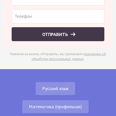
ОТПРАВИТЬ
Нажимая на кнопку «Отправить», вы принимаете
положение об
обработке персональных данных
.
Русский язык
Математика (профильная)