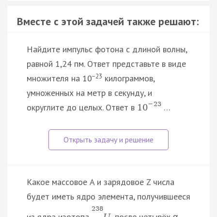
Вместе с этой задачей также решают:
Найдите импульс фотона с длиной волны,
равной 1,24 пм. Ответ представьте в виде
−23
множителя на 10
килограммов,
умноженных на метр в секунду, и
−
23
округлите до целых. Ответ в
…
10
Какое массовое A и зарядовое Z числа
будет иметь ядро элемента, получившееся
238
из ядра изотопа
после четырёх α-
U