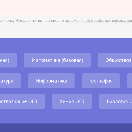
а кнопку «Отправить», вы принимаете
положение об обработке персональн
ная)
Математика (базовая)
Обществоз
атура
Информатика
География
ствознание ОГЭ
Химия ОГЭ
Биология 