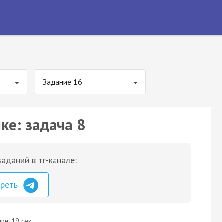
Задание 16
ке: задача 8
аданий в тг-канале:
треть
ин. 19 сек.