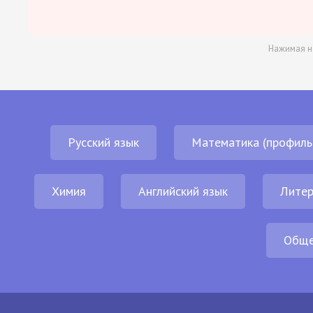
Нажимая н
Русский язык
Математика (профиль
Химия
Английский язык
Литер
Обще