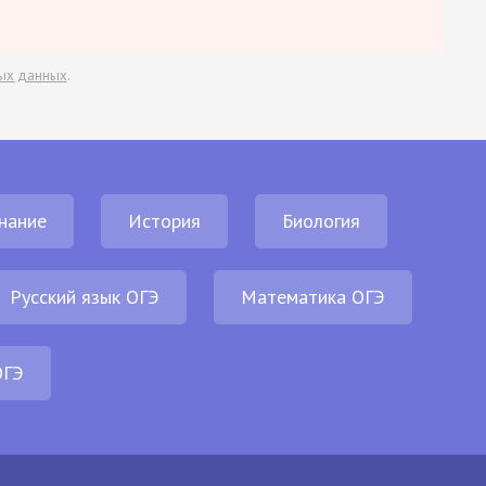
ых данных
.
нание
История
Биология
Русский язык ОГЭ
Математика ОГЭ
ОГЭ