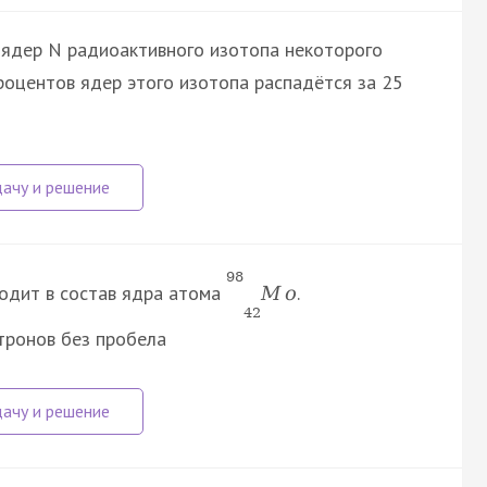
 ядер N радиоактивного изотопа некоторого
процентов ядер этого изотопа распадётся за 25
98
ходит в состав ядра атома
.
M
o
42
тронов без пробела