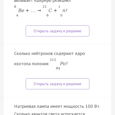
вызывает ядерную реакцию?
9
12
1
?
B
e
+
.
.
.
→
C
+
n
4
6
0
Сколько нейтронов содержит ядро
212
изотопа полония
?
P
o
84
Натриевая лампа имеет мощность 100 Вт.
Сколько квантов света испускается