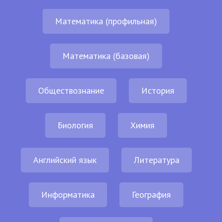
Математика (профильная)
Математика (базовая)
Обществознание
История
Биология
Химия
Английский язык
Литература
Информатика
География