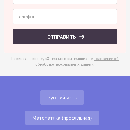
ОТПРАВИТЬ
Нажимая на кнопку «Отправить», вы принимаете
положение об
обработке персональных данных
.
Русский язык
Математика (профильная)