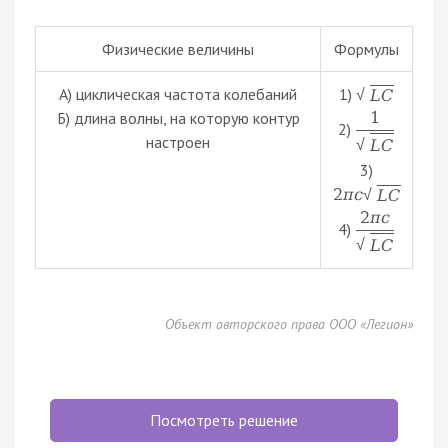
Физические величины
Формулы
А) циклическая частота колебаний
1)
L
C
√
Б) длина волны, на которую контур
1
2)
настроен
L
C
√
3)
2
π
c
L
C
√
2
π
c
4)
L
C
√
Объект авторского права ООО «Легион»
Посмотреть решение