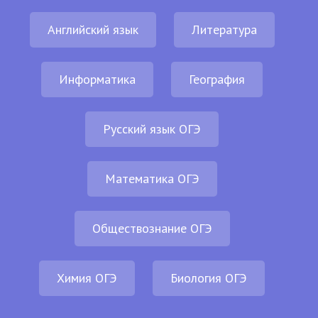
Английский язык
Литература
Информатика
География
Русский язык ОГЭ
Математика ОГЭ
Обществознание ОГЭ
Химия ОГЭ
Биология ОГЭ