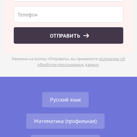
ОТПРАВИТЬ
Нажимая на кнопку «Отправить», вы принимаете
положение об
обработке персональных данных
.
Русский язык
Математика (профильная)