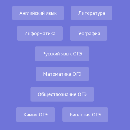
Английский язык
Литература
Информатика
География
Русский язык ОГЭ
Математика ОГЭ
Обществознание ОГЭ
Химия ОГЭ
Биология ОГЭ