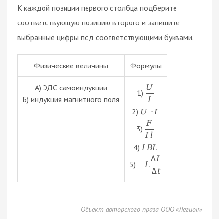
К каждой позиции первого столбца подберите
соответствующую позицию второго и запишите
выбранные цифры под соответствующими буквами.
Физические величины
Формулы
А) ЭДС самоиндукции
U
1)
Б) индукция магнитного поля
I
2)
U
·
I
F
3)
I
l
4)
I
B
L
∆
I
5)
−
L
∆
t
Объект авторского права ООО «Легион»