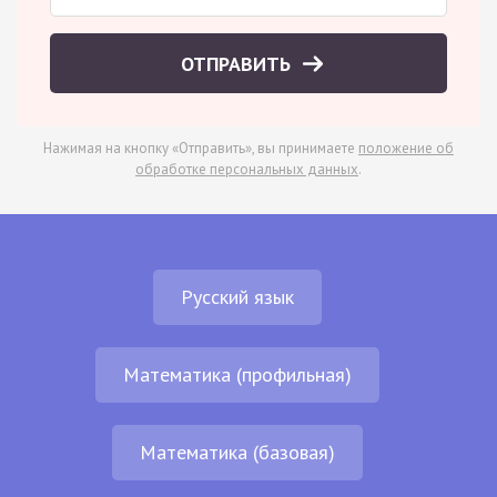
ОТПРАВИТЬ
Нажимая на кнопку «Отправить», вы принимаете
положение об
обработке персональных данных
.
Русский язык
Математика (профильная)
Математика (базовая)