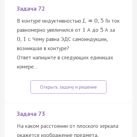
Задача 72
В контуре индуктивностью
Гн ток
L
=
0
,
5
равномерно увеличился от
А до
А за
1
5
с. Чему равна ЭДС самоиндукции,
0
,
1
возникшая в контуре?
Ответ напишите в следующих единицах
измере…
Задача 73
На каком расстоянии от плоского зеркала
окажется изображение предмета,