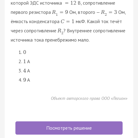
которой ЭДС источника
В, сопротивление
=
12
первого резистора
Ом, второго —
Ом,
R
=
9
R
=
3
1
2
ёмкость конденсатора
мкФ. Какой ток течёт
C
=
1
через сопротивление
? Внутреннее сопротивление
R
2
источника тока пренебрежимо мало.
0
A
1
A
4
A
9
Объект авторского права ООО «Легион»
Посмотреть решение