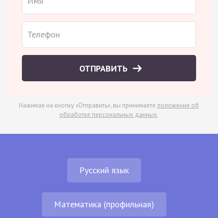
ОТПРАВИТЬ
Нажимая на кнопку «Отправить», вы принимаете
положение об
обработке персональных данных
.
Русский язык
Математика (профильная)