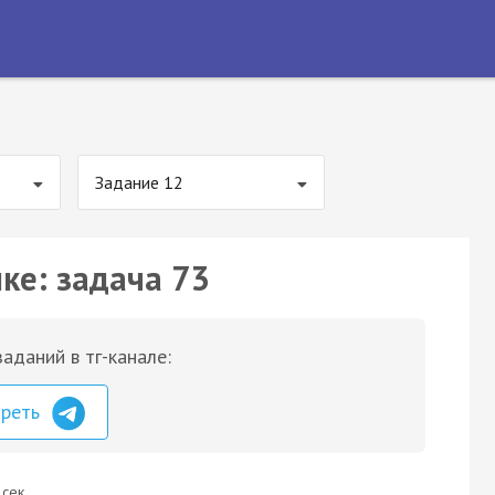
Задание 12
ке: задача 73
аданий в тг-канале:
треть
 сек.