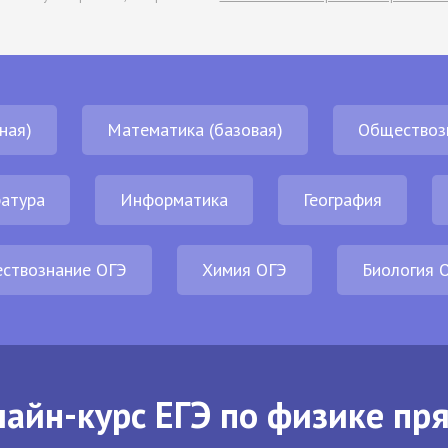
ная)
Математика (базовая)
Обществоз
атура
Информатика
География
ствознание ОГЭ
Химия ОГЭ
Биология 
айн-курс ЕГЭ по физике пр