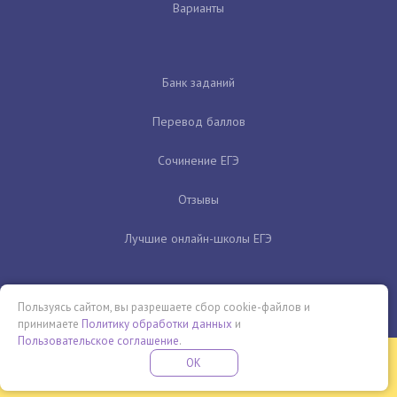
Варианты
Банк заданий
Перевод баллов
Сочинение ЕГЭ
Отзывы
Лучшие онлайн-школы ЕГЭ
Пользуясь сайтом, вы разрешаете сбор cookie-файлов и
принимаете
Политику обработки данных
и
Пользовательское соглашение
.
Бесплатная летняя школа
OK
ПОДРОБНЕЕ
ПРОВЕДИ ЭТО ЛЕТО С ПОЛЬЗОЙ