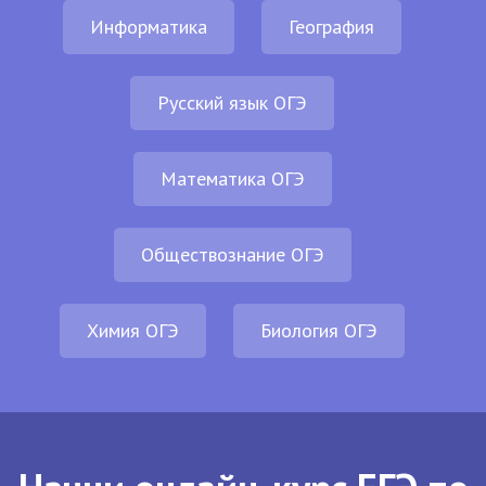
Информатика
География
Русский язык ОГЭ
Математика ОГЭ
Обществознание ОГЭ
Химия ОГЭ
Биология ОГЭ