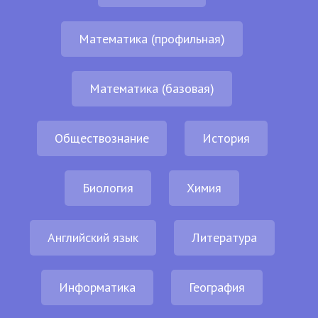
Математика (профильная)
Математика (базовая)
Обществознание
История
Биология
Химия
Английский язык
Литература
Информатика
География