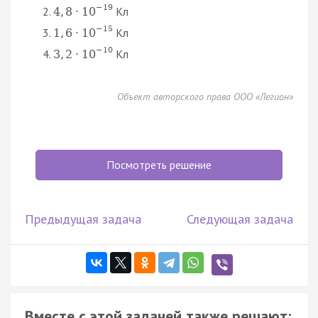
−
19
Кл
4
,
8
⋅
10
−
15
Кл
1
,
6
⋅
10
−
10
Кл
3
,
2
⋅
10
Объект авторского права ООО «Легион»
Посмотреть решение
Предыдущая задача
Следующая задача
Вместе с этой задачей также решают: