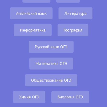
Английский язык
Литература
Информатика
География
Русский язык ОГЭ
Математика ОГЭ
Обществознание ОГЭ
Химия ОГЭ
Биология ОГЭ