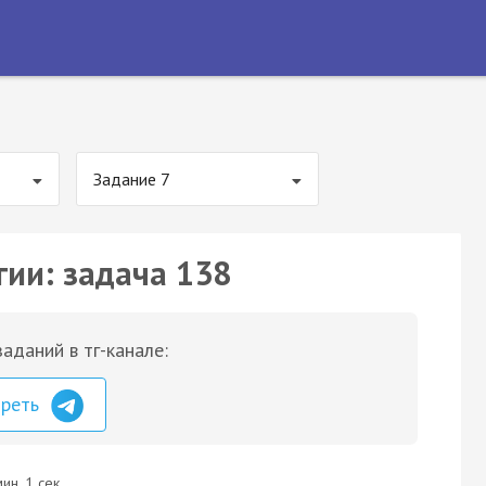
Задание 7
гии: задача 138
аданий в тг-канале:
треть
ин. 1 сек.