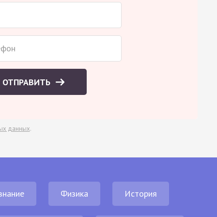
ОТПРАВИТЬ
ых данных
.
знание
Физика
История