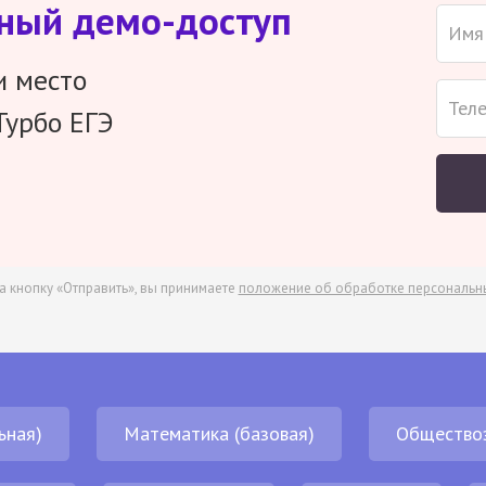
тный демо-доступ
и место
Турбо ЕГЭ
а кнопку «Отправить», вы принимаете
положение об обработке персональн
ьная)
Математика (базовая)
Общество