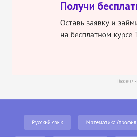
Получи беспла
Оставь заявку и займ
на бесплатном курсе 
Нажимая н
Русский язык
Математика (профил