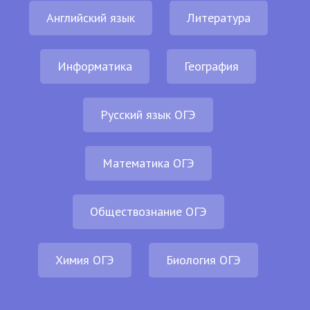
Английский язык
Литература
Информатика
География
Русский язык ОГЭ
Математика ОГЭ
Обществознание ОГЭ
Химия ОГЭ
Биология ОГЭ