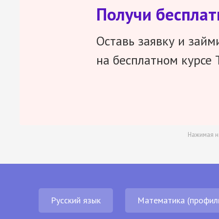
Получи беспла
Оставь заявку и займ
на бесплатном курсе 
Нажимая н
Русский язык
Математика (профил