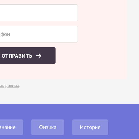
ОТПРАВИТЬ
ых данных
.
знание
Физика
История