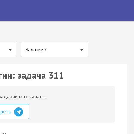
Задание 7
гии: задача 311
аданий в тг-канале:
треть
 сек.