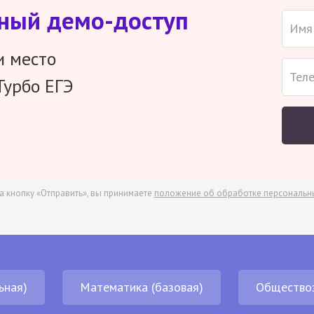
тный демо-доступ
и место
Турбо ЕГЭ
а кнопку «Отправить», вы принимаете
положение об обработке персональн
ьная)
Математика (базовая)
Общество