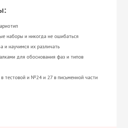
ы:
кариотип
ые наборы и никогда не ошибаться
а и научимся их различать
алками для обоснования фаз и типов
8 в тестовой и №24 и 27 в письменной части