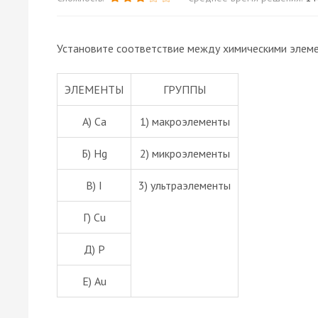
Установите соответствие между химическими элеме
ЭЛЕМЕНТЫ
ГРУППЫ
А) Ca
1) макроэлементы
Б) Hg
2) микроэлементы
В) I
3) ультраэлементы
Г) Cu
Д) Р
Е) Au