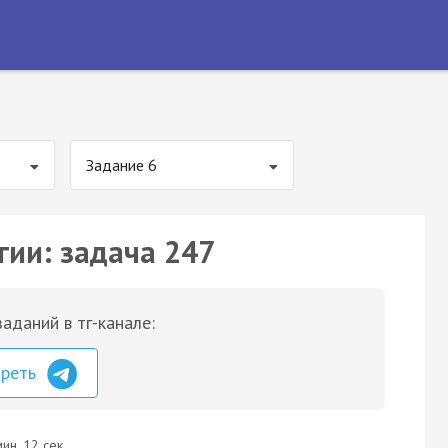
Задание 6
гии: задача 247
аданий в тг-канале:
треть
ин. 12 сек.