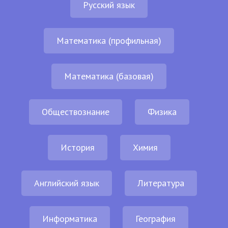
Русский язык
Математика (профильная)
Математика (базовая)
Обществознание
Физика
История
Химия
Английский язык
Литература
Информатика
География