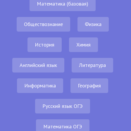
Математика (базовая)
Обществознание
Физика
История
Химия
Английский язык
Литература
Информатика
География
Русский язык ОГЭ
Математика ОГЭ