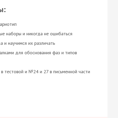
ы:
кариотип
ые наборы и никогда не ошибаться
а и научимся их различать
алками для обоснования фаз и типов
8 в тестовой и №24 и 27 в письменной части