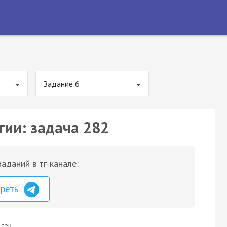
Задание 6
гии: задача 282
аданий в тг-канале:
треть
 сек.