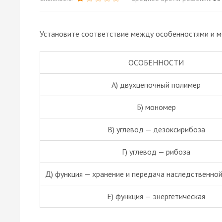
Установите соответствие между особенностями и м
ОСОБЕННОСТИ
А) двухцепочный полимер
Б) мономер
В) углевод — дезоксирибоза
Г) углевод — рибоза
Д) функция — хранение и передача наследственно
Е) функция — энергетическая