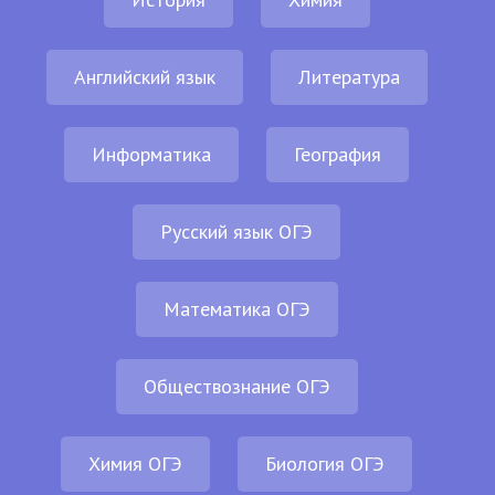
Английский язык
Литература
Информатика
География
Русский язык ОГЭ
Математика ОГЭ
Обществознание ОГЭ
Химия ОГЭ
Биология ОГЭ