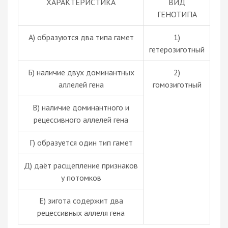
ХАРАКТЕРИСТИКА
ВИД
ГЕНОТИПА
А) образуются два типа гамет
1)
гетерозиготный
Б) наличие двух доминантных
2)
аллелей гена
гомозиготный
В) наличие доминантного и
рецессивного аллелей гена
Г) образуется один тип гамет
Д) даёт расщепление признаков
у потомков
Е)
зигота
содержит два
рецессивных аллеля гена