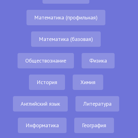
Математика (профильная)
Математика (базовая)
Обществознание
Физика
История
Химия
Английский язык
Литература
Информатика
География