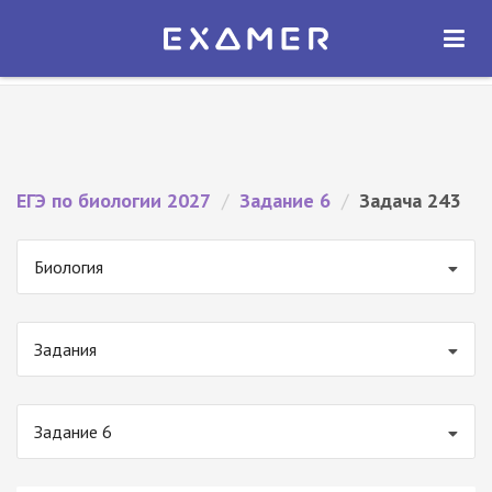
Экзамер — ЕГЭ 2027
×
ОТКРЫТЬ
Экзамер
Бесплатно - В Google Play
ЕГЭ по биологии 2027
/
Задание 6
/
Задача 243
Биология
Задания
Задание 6