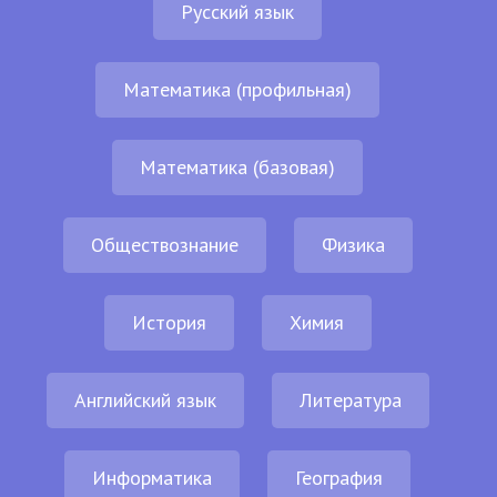
Русский язык
Математика (профильная)
Математика (базовая)
Обществознание
Физика
История
Химия
Английский язык
Литература
Информатика
География