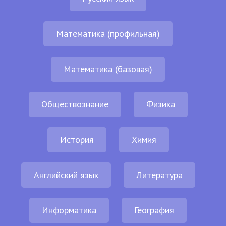
Математика (профильная)
Математика (базовая)
Обществознание
Физика
История
Химия
Английский язык
Литература
Информатика
География