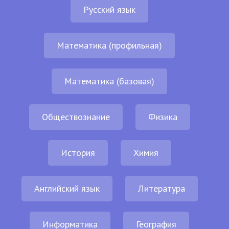
Русский язык
Математика (профильная)
Математика (базовая)
Обществознание
Физика
История
Химия
Английский язык
Литература
Информатика
География