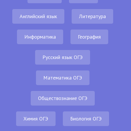
Английский язык
Литература
Информатика
География
Русский язык ОГЭ
Математика ОГЭ
Обществознание ОГЭ
Химия ОГЭ
Биология ОГЭ