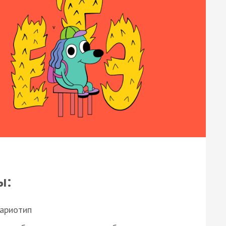
ы:
кариотип