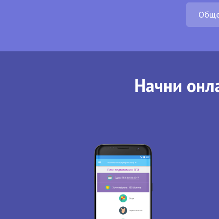
Обще
Начни онла