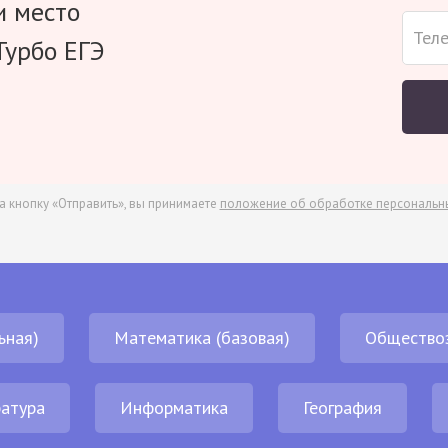
и место
Турбо ЕГЭ
а кнопку «Отправить», вы принимаете
положение об обработке персональн
ьная)
Математика (базовая)
Общество
атура
Информатика
География