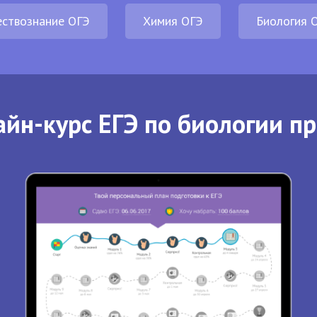
ствознание ОГЭ
Химия ОГЭ
Биология 
йн-курс ЕГЭ по биологии п