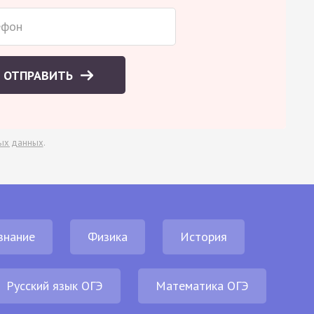
ОТПРАВИТЬ
ых данных
.
знание
Физика
История
Русский язык ОГЭ
Математика ОГЭ