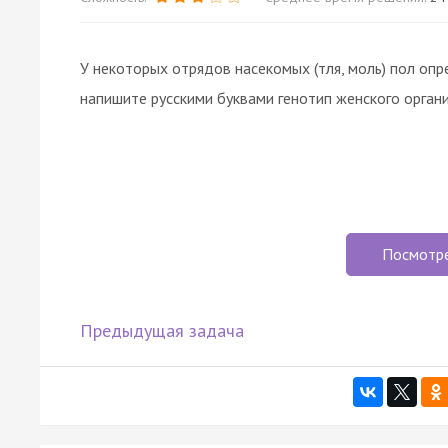
У некоторых отрядов насекомых (тля, моль) пол оп
напишите русскими буквами генотип женского органи
Посмотр
Предыдущая задача