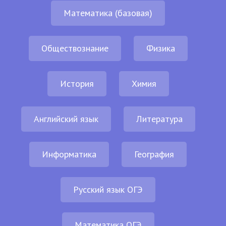
Математика (базовая)
Обществознание
Физика
История
Химия
Английский язык
Литература
Информатика
География
Русский язык ОГЭ
Математика ОГЭ