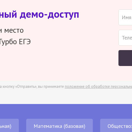
тный демо-доступ
и место
Турбо ЕГЭ
а кнопку «Отправить», вы принимаете
положение об обработке персональн
ьная)
Математика (базовая)
Общество