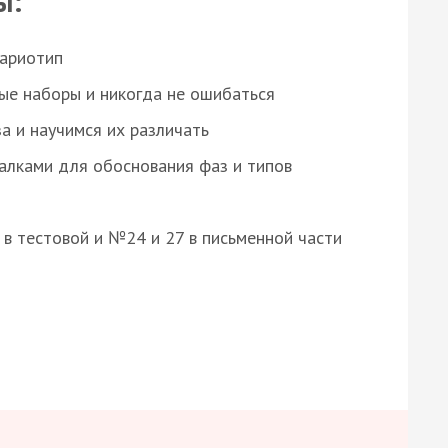
ы:
кариотип
ые наборы и никогда не ошибаться
а и научимся их различать
алками для обоснования фаз и типов
8 в тестовой и №24 и 27 в письменной части