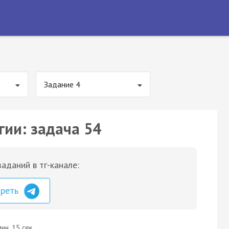
Задание 4
гии: задача 54
аданий в тг-канале:
треть
ин. 15 сек.