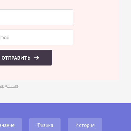
ОТПРАВИТЬ
ых данных
.
знание
Физика
История