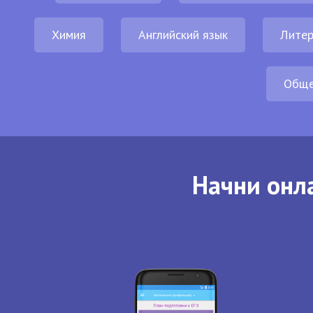
Химия
Английский язык
Литер
Обще
Начни онла