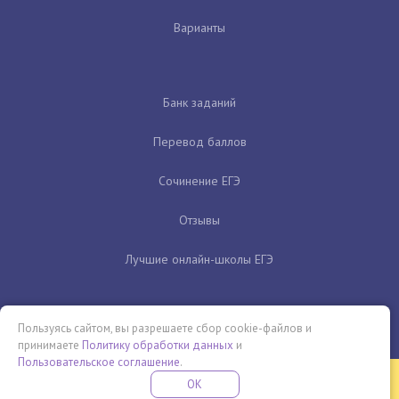
Варианты
Банк заданий
Перевод баллов
Сочинение ЕГЭ
Отзывы
Лучшие онлайн-школы ЕГЭ
Пользуясь сайтом, вы разрешаете сбор cookie-файлов и
принимаете
Политику обработки данных
и
Пользовательское соглашение
.
Бесплатная летняя школа
OK
ПОДРОБНЕЕ
ПРОВЕДИ ЭТО ЛЕТО С ПОЛЬЗОЙ