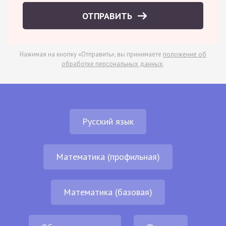
ОТПРАВИТЬ
Нажимая на кнопку «Отправить», вы принимаете
положение об
обработке персональных данных
.
Русский язык
Математика (профильная)
Математика (базовая)