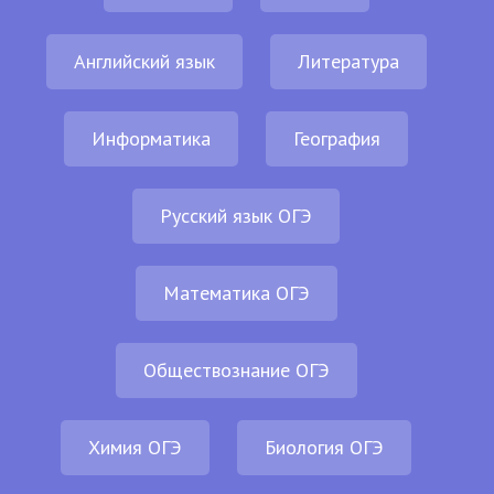
Английский язык
Литература
Информатика
География
Русский язык ОГЭ
Математика ОГЭ
Обществознание ОГЭ
Химия ОГЭ
Биология ОГЭ