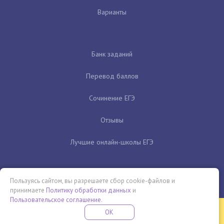
Варианты
Банк заданий
Перевод баллов
Сочинение ЕГЭ
Отзывы
Лучшие онлайн-школы ЕГЭ
Пользуясь сайтом, вы разрешаете сбор cookie-файлов и
принимаете
Политику обработки данных
и
Пользовательское соглашение
.
Бесплатная летняя школа
OK
ПОДРОБНЕЕ
ПРОВЕДИ ЭТО ЛЕТО С ПОЛЬЗОЙ