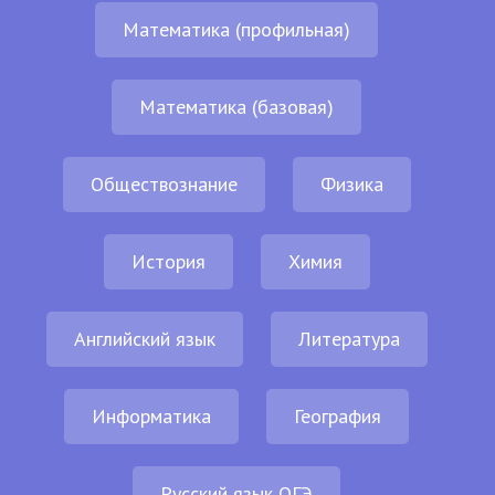
Математика (профильная)
Математика (базовая)
Обществознание
Физика
История
Химия
Английский язык
Литература
Информатика
География
Русский язык ОГЭ